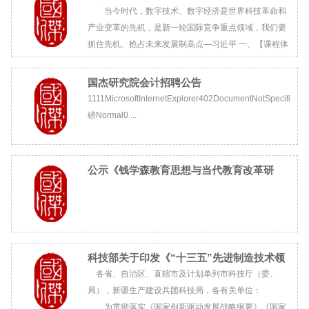
当今时代，数字技术、数字经济是世界科技革命和
产业变革的先机，是新一轮国际竞争重点领域，我们要
抓住先机、抢占未来发展制高点—习近平 一、【课程体
系】前沿讲堂 大咖视野 商界洞察 ...
国杰研究院会计招聘公告
1111MicrosoftInternetExplorer402DocumentNotSpecified7.
磅Normal0 ...
公示《钱学森教育思想与当代教育改革研
究》项目
科技部关于印发《“十三五”先进制造技术领
域科技创新专项规划》
各省、自治区、直辖市及计划单列市科技厅（委、
局），新疆生产建设兵团科技局，各有关单位：
为贯彻落实《国家创新驱动发展战略纲要》《国家