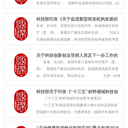
各相关管理单位： 国家科技成果转移转化示范区（以
下简称“示范区”）是实施创新驱...
科技部印发《关于促进新型研发机构发展的
指导意见》的通知
各省、自治区、直辖市及计划单列市、副省级城市科技
厅（委、局），新疆生产建设兵团科技局： 为深入
实施创新驱动发展战略，推动新型研发机构健康有序发
展，提升国家创新体系整体效能，科技部制定了《关于
促进新型研发机构发展的指导意见》，现印发给你们...
关于科技创新创业导师入库及下一步工作的
通知
各省、自治区、直辖市及计划单列市科技厅（委、
局），新疆生产建设兵团科技局，各国家级高新区管委
会，部分相关协会、单位和企业： 为进一步推
进国务院《关于大力推进大众创业万众创新若干政策措
施的意见》（国发[2015]32号）和《关...
科技部关于印发《“十三五”材料领域科技创
新专项规划》
《“十三五”材料领域科技创新专项规划》
“十三五”时期是我国全面建成小康社会和迈进创新
型国家行列的决胜阶段。为贯彻落实《国家中长期科学
和技术发展规划纲要（2006-2020年）...
“主动健康和老龄化科技应对”重点专项2018