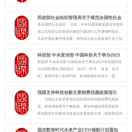
民政部社会组织管理局关于规范全国性社会
组织培训活动有关问题的通知
各全国性社会组织： 日前，中央纪委国家监委在对借培
训之名组织公款旅游的典型问题进行公开通报时指出，
从近年查处案件情况看，借培训之名公款旅游不是个别
现象，一些中央和国家机关下属单位及全国性行业协会
学会举办的培训班也存在学员公款旅游问题。为推动全
科技部 中央宣传部 中国科协关于举办2023
国性...
年全国科技活动周的通知
科技部 中央宣传部 中国科协关于举办2023年全国科技
活动周的通知 国科函才〔2023〕65号 各省、自治
区、直辖市及计划单列市、副省级城市科技厅（委、
局）、党委宣传部、科协，新疆生产建设兵团科技局、
党委宣传部、科...
我国支持科技创新主要税费优惠政策指引
为使社会各界更加全面知悉科技创新税费优惠政
策、更加便捷查询了解政策、更加准确适用享受政策，
推动政策红利精准高效直达各类创新主体，财政部会同
科技部、海关总署、税务总局等部门系统梳理现行支持
科技创新的主...
国杰数智时代未来产业CEO领航计划通知