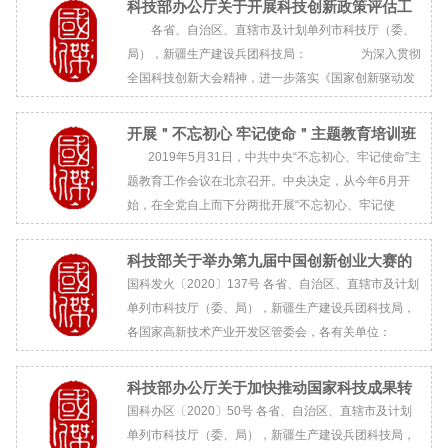
科技部办公厅关于开展科技创新政策评估工
作的通知
各省、自治区、直辖市及计划单列市科技厅（委、
局），新疆生产建设兵团科技局： 为深入贯彻
全国科技创新大会精神，进一步落实《国家创新驱动发
展战略纲要》（中发〔2016〕4号）、《关于深化体制
机制改革加快实施创新驱动发展战略的若干...
开展＂不忘初心 牢记使命＂主题教育培训班
培训信息通告
2019年5月31日，中共中央“不忘初心、牢记使命”主
题教育工作会议在北京召开。中央决定，从今年6月开
始，在全党自上而下分两批开展“不忘初心、牢记使
命”主题教...
科技部关于举办第九届中国创新创业大赛的
通知
国科发火〔2020〕137号 各省、自治区、直辖市及计划
单列市科技厅（委、局），新疆生产建设兵团科技局，
各国家高新技术产业开发区管委会，各有关单位：
为深入贯彻落实党的十九大和十九届二中、三中、四中
全会及中央经济工作会议精神，根据《国...
科技部办公厅关于加快推动国家科技成果转
移转化示范区建设发展的通知
国科办区〔2020〕50号 各省、自治区、直辖市及计划
单列市科技厅（委、局），新疆生产建设兵团科技局，