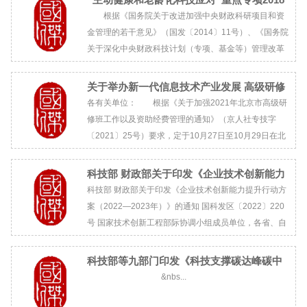
年度项目申报指南
根据《国务院关于改进加强中央财政科研项目和资
金管理的若干意见》（国发〔2014〕11号）、《国务院
关于深化中央财政科技计划（专项、基金等）管理改革
方案的通知》（国发〔2016〕64号）、《科技部 财政
部关于改革过渡期国家重点研发计划组织管理有关事项
关于举办新一代信息技术产业发展 高级研修
的...
班的通知
各有关单位： 根据《关于加强2021年北京市高级研
修班工作以及资助经费管理的通知》（京人社专技字
〔2021〕25号）要求，定于10月27日至10月29日在北
京举办“新一代信息技术产业发...
科技部 财政部关于印发《企业技术创新能力
提升行动方案（2022—2023年）》的通知
科技部 财政部关于印发《企业技术创新能力提升行动方
案（2022—2023年）》的通知 国科发区〔2022〕220
号 国家技术创新工程部际协调小组成员单位，各省、自
治区、直辖市及计划单列市科技厅（委、局）、财政厅
（局），新疆生产...
科技部等九部门印发《科技支撑碳达峰碳中
和实施方案（2022-2030）》
&nbs...