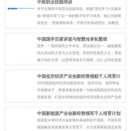
中医职业技能培训
计量管理方略、...
本平台聚焦中医职业技能培训，构建"理论学习+实操训
练+资源共享"三位一体的数字化学习体系。核心功能模
块包含： 智能课程体系：开发中医基础理论、诊断技
术、针灸推拿等12大类课程库，采用AI技术实现知识点
图谱化关联。 互动实训平台...
中国国学百家讲堂与智慧传承私塾班
国学，一国所固有之学术也，贯道器以为一，她蕴藏着
恒久的治世之道与人生智慧。穷究经史微言大义，博览
诸子灿烂文章。以思维缔造非凡视野，以仁义缔造贵族
品格，以圣贤智慧滋润当下心态。 史家之明鉴，助您
继往开来；儒家之进取，助您自强不息；佛家之明心，
中国低空经济产业创新经营领航千人培育计
可...
划
2025我国低空经济在政策牵动、技术拉动、场景带动、
市场驱动下，将迎来蓬勃发展！为推动我国低空经济高
质量发展，打造全球领先的低空经济创新生态和产业发
展平台，中国低空经济产业创新经营领航千人培育计划
项目应运而生，项目汇聚国家发改、民航、工信、科技
中国新能源产业创新经营领军千人培育计划
部政策专家...
能源是全球经济社会发展的基础和动力源泉。中国在双
碳战略及高质量发展大背景下，大力发展新能源是实现